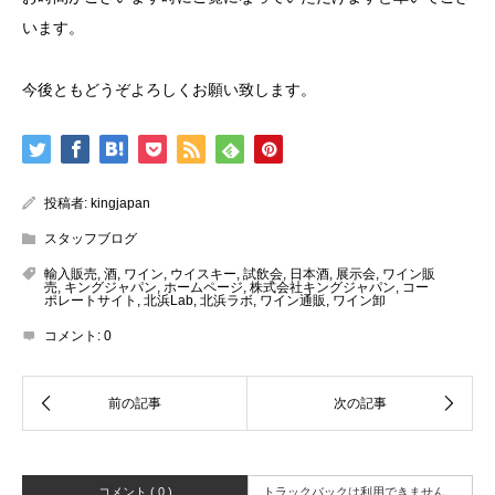
います。
今後ともどうぞよろしくお願い致します。
投稿者:
kingjapan
スタッフブログ
輸入販売
,
酒
,
ワイン
,
ウイスキー
,
試飲会
,
日本酒
,
展示会
,
ワイン販
売
,
キングジャパン
,
ホームページ
,
株式会社キングジャパン
,
コー
ポレートサイト
,
北浜Lab
,
北浜ラボ
,
ワイン通販
,
ワイン卸
コメント:
0
コメント ( 0 )
トラックバックは利用できません。