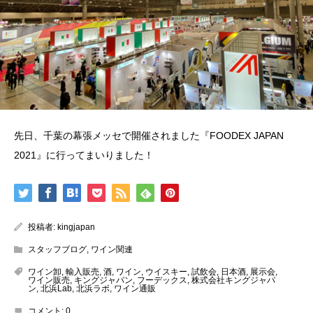
先日、千葉の幕張メッセで開催されました『FOODEX JAPAN
2021』に行ってまいりました！
投稿者:
kingjapan
スタッフブログ
,
ワイン関連
ワイン卸
,
輸入販売
,
酒
,
ワイン
,
ウイスキー
,
試飲会
,
日本酒
,
展示会
,
ワイン販売
,
キングジャパン
,
フーデックス
,
株式会社キングジャパ
ン
,
北浜Lab
,
北浜ラボ
,
ワイン通販
コメント:
0