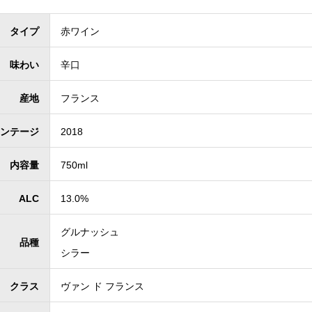
タイプ
赤ワイン
味わい
辛口
産地
フランス
ンテージ
2018
内容量
750ml
ALC
13.0%
グルナッシュ
品種
シラー
クラス
ヴァン ド フランス