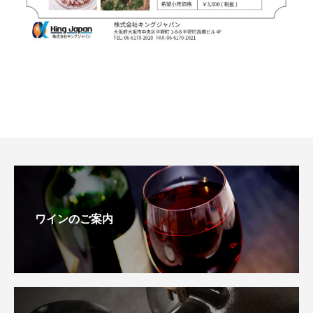
KITWAF209-750、8054701200353
ワインのご案内