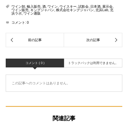
ワイン卸
,
輸入販売
,
酒
,
ワイン
,
ウイスキー
,
試飲会
,
日本酒
,
展示会
,
ワイン販売
,
キングジャパン
,
株式会社キングジャパン
,
北浜Lab
,
北
浜ラボ
,
ワイン通販
コメント:
0
コメント ( 0 )
トラックバックは利用できません。
この記事へのコメントはありません。
関連記事